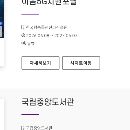
이음5G지원포털
기관명 :
한국방송통신전파진흥원
인증기간 :
2026.06.08 ~ 2027.06.07
상태 :
유효
이음5G지원포털
자세히보기
사이트
이동
국립중앙도서관
기관명 :
국립중앙도서관