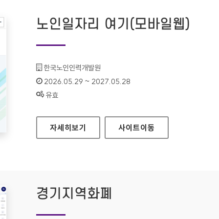
노인일자리 여기(모바일웹)
기관명 :
한국노인인력개발원
인증기간 :
2026.05.29 ~ 2027.05.28
상태 :
유효
노인일자리 여기(모바일웹)
자세히보기
사이트
이동
경기지역화폐