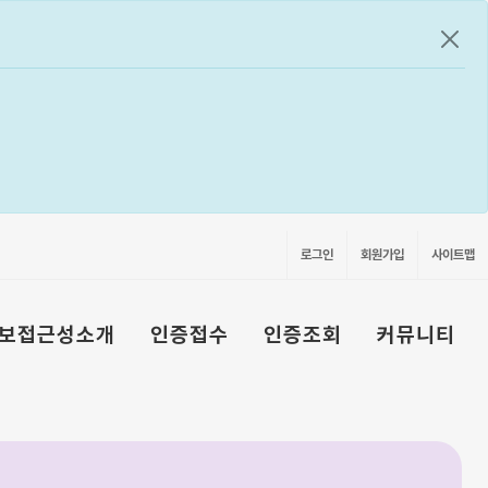
공지
로그인
회원가입
사이트맵
보접근성소개
인증접수
인증조회
커뮤니티