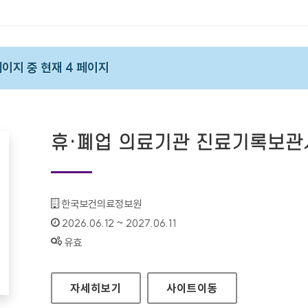
 페이지 중 현재 4 페이지
휴·폐업 의료기관 진료기록보
기관명 :
한국보건의료정보원
인증기간 :
2026.06.12 ~ 2027.06.11
상태 :
유효
휴·폐업 의료기관 진료기록보관시스템
자세히보기
사이트
이동