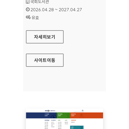
기관명 :
국회도서관
인증기간 :
2026.04.28 ~ 2027.04.27
상태 :
유효
국회도서관
자세히보기
사이트
이동