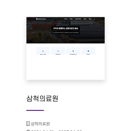
삼척의료원
기관명 :
삼척의료원