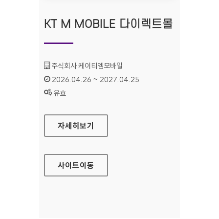
KT M MOBILE 다이렉트몰
기관명 :
주식회사 케이티엠모바일
인증기간 :
2026.04.26 ~ 2027.04.25
상태 :
유효
KT M MOBILE 다이렉트몰
자세히보기
사이트
이동