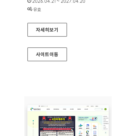
인증기간 :
2026.04.21 ~ 2027.04.20
상태 :
유효
삼척의료원
자세히보기
사이트
이동