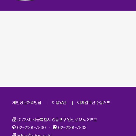
개인정보처리방침
이용약관
이메일무단수집거부
주소
(07251) 서울특별시 영등포구 영신로 166, 319호
전화번호
팩스번호
02-2138-7530
·
02-2138-7533
이메일
kdaa@kdaa.or.kr