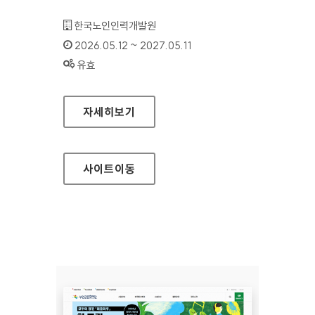
기관명 :
한국노인인력개발원
인증기간 :
2026.05.12 ~ 2027.05.11
상태 :
유효
한국노인인력개발원(모바일웹)
자세히보기
사이트
이동