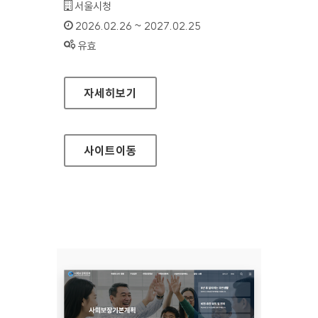
기관명 :
서울시청
인증기간 :
2026.02.26 ~ 2027.02.25
상태 :
유효
서울도시공간포털
자세히보기
사이트
이동