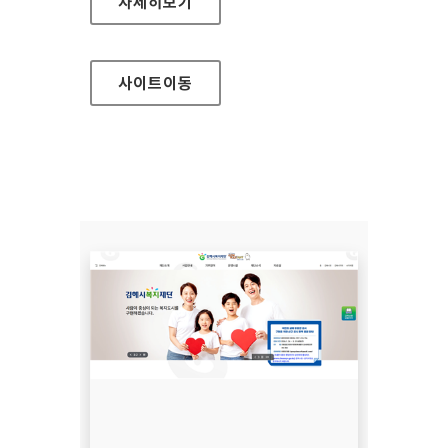
주택도시보증공사
자세히보기
사이트
이동