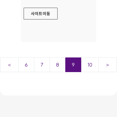
사이트
이동
＜
6
7
8
9
10
＞