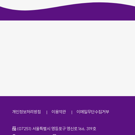
개인정보처리방침
이용약관
이메일무단수집거부
주소
(07251) 서울특별시 영등포구 영신로 166, 319호