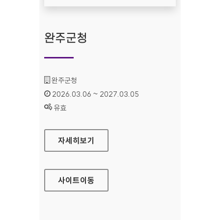
완주군청
기관명 :
완주군청
인증기간 :
2026.03.06 ~ 2027.03.05
상태 :
유효
완주군청
자세히보기
사이트
이동