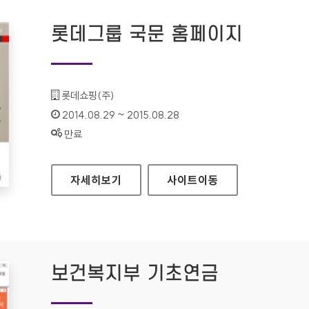
롯데그룹 국문 홈페이지
기관명 :
롯데쇼핑(주)
인증기간 :
2014.08.29 ~ 2015.08.28
상태 :
만료
롯데그룹 국문 홈페이지
자세히보기
사이트
이동
보건복지부 기초연금