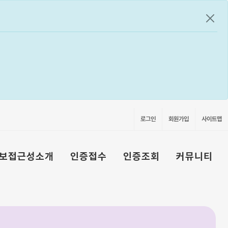
공지
로그인
회원가입
사이트맵
보접근성소개
인증접수
인증조회
커뮤니티