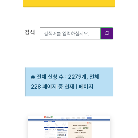
검색
검색옵션
검색
전체 신청 수 : 2279개, 전체
228 페이지 중 현재 1 페이지