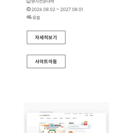
기관명 :
명지전문대학
인증기간 :
2026.08.02 ~ 2027.08.01
상태 :
유효
명지전문대학
자세히보기
사이트
이동