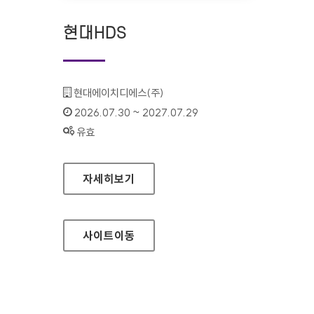
현대HDS
기관명 :
현대에이치디에스(주)
인증기간 :
2026.07.30 ~ 2027.07.29
상태 :
유효
현대HDS
자세히보기
사이트
이동