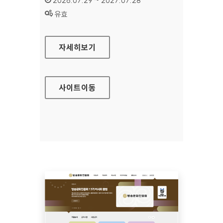
2026.07.29 ~ 2027.07.28
상태 :
유효
공예포털
자세히보기
사이트
이동