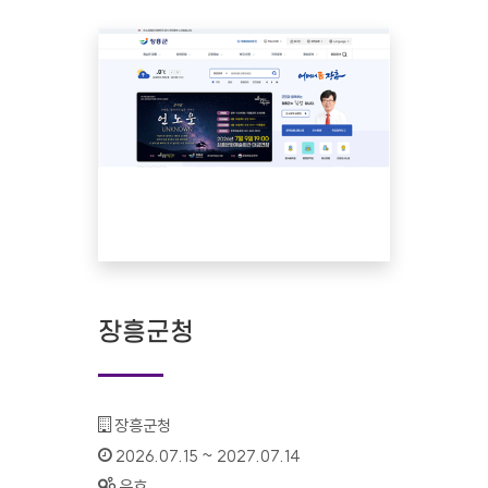
장흥군청
기관명 :
장흥군청
인증기간 :
2026.07.15 ~ 2027.07.14
상태 :
유효