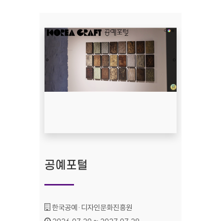
공예포털
기관명 :
한국공예·디자인문화진흥원
인증기간 :