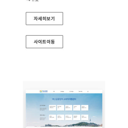
장흥군청
자세히보기
사이트
이동