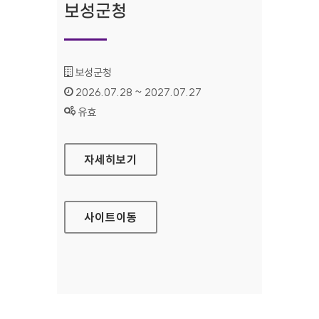
보성군청
기관명 :
보성군청
인증기간 :
2026.07.28 ~ 2027.07.27
상태 :
유효
보성군청
자세히보기
사이트
이동