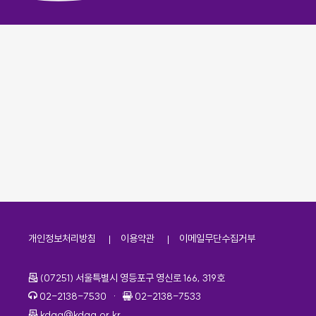
개인정보처리방침
이용약관
이메일무단수집거부
주소
(07251) 서울특별시 영등포구 영신로 166, 319호
전화번호
팩스번호
02-2138-7530
·
02-2138-7533
이메일
kdaa@kdaa.or.kr