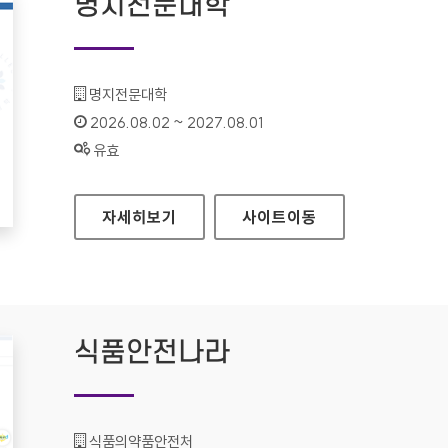
명지전문대학
기관명 :
명지전문대학
인증기간 :
2026.08.02 ~ 2027.08.01
상태 :
유효
명지전문대학
자세히보기
사이트
이동
식품안전나라
기관명 :
식품의약품안전처