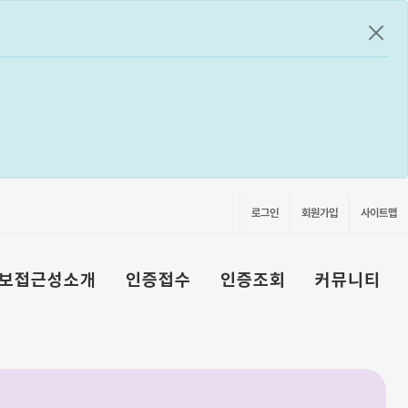
공지
로그인
회원가입
사이트맵
보접근성소개
인증접수
인증조회
커뮤니티