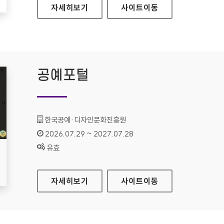
현대HDS
자세히보기
사이트
이동
공예포털
기관명 :
한국공예·디자인문화진흥원
인증기간 :
2026.07.29 ~ 2027.07.28
상태 :
유효
공예포털
자세히보기
사이트
이동