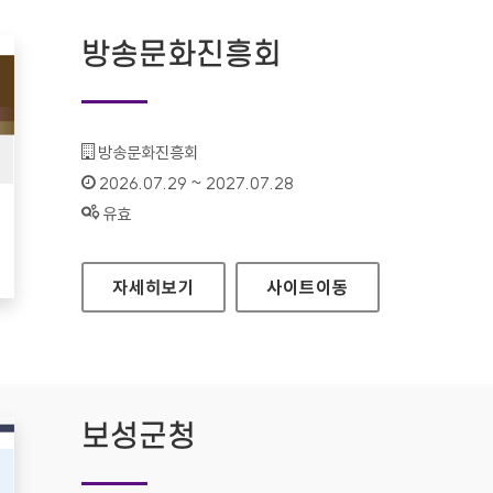
방송문화진흥회
기관명 :
방송문화진흥회
인증기간 :
2026.07.29 ~ 2027.07.28
상태 :
유효
방송문화진흥회
자세히보기
사이트
이동
보성군청