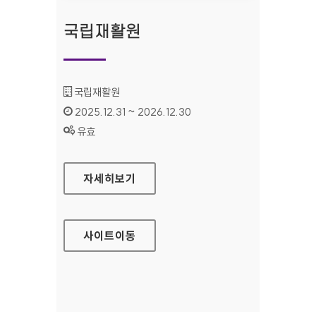
국립재활원
기관명 :
국립재활원
인증기간 :
2025.12.31 ~ 2026.12.30
상태 :
유효
국립재활원
자세히보기
사이트
이동