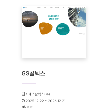
GS칼텍스
기관명 :
지에스칼텍스(주)
인증기간 :
2025.12.22 ~ 2026.12.21
상태 :
유효