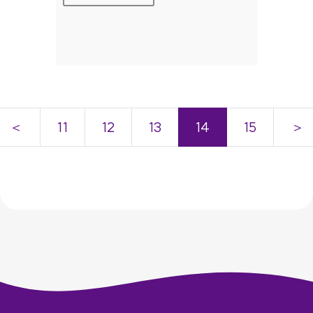
＜
11
12
13
14
15
＞