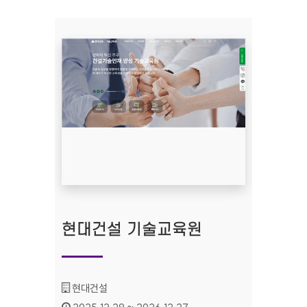
현대건설 기술교육원
기관명 :
현대건설
인증기간 :