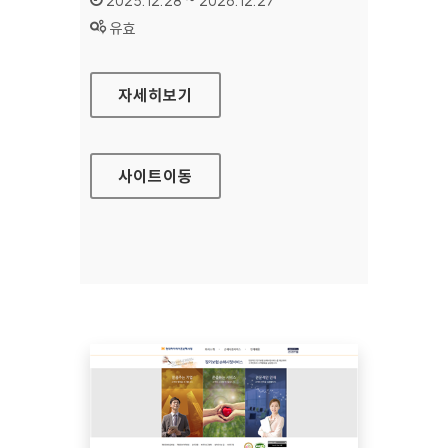
2025.12.28 ~ 2026.12.27
상태 :
유효
현대건설 기술교육원
자세히보기
사이트
이동