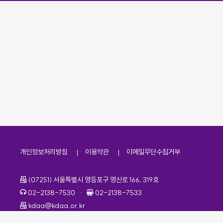
개인정보처리방침
이용약관
이메일무단수집거부
주소
(07251) 서울특별시 영등포구 영신로 166, 319호
전화번호
팩스번호
02-2138-7530
·
02-2138-7533
이메일
kdaa@kdaa.or.kr