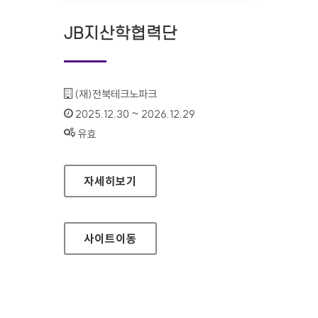
JB지산학협력단
기관명 :
(재)전북테크노파크
인증기간 :
2025.12.30 ~ 2026.12.29
상태 :
유효
JB지산학협력단
자세히보기
사이트
이동