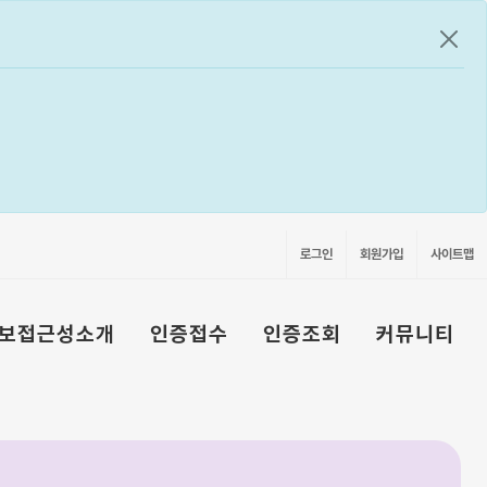
공지
로그인
회원가입
사이트맵
보접근성소개
인증접수
인증조회
커뮤니티