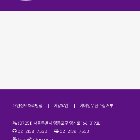
개인정보처리방침
이용약관
이메일무단수집거부
주소
(07251) 서울특별시 영등포구 영신로 166, 319호
전화번호
팩스번호
02-2138-7530
·
02-2138-7533
이메일
kdaa@kdaa.or.kr