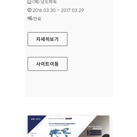
기관명 :
(재) 남도학숙
인증기간 :
2016.03.30 ~ 2017.03.29
상태 :
만료
남도학숙 대표 홈페이지
자세히보기
사이트
이동