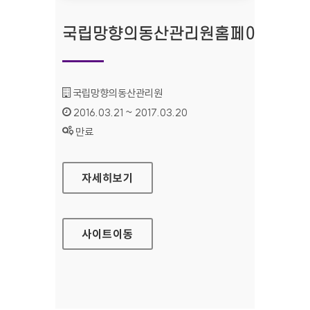
국립망향의동산관리원홈페이지
기관명 :
국립망향의동산관리원
인증기간 :
2016.03.21 ~ 2017.03.20
상태 :
만료
국립망향의동산관리원홈페이지
자세히보기
사이트
이동