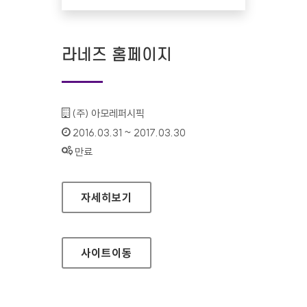
라네즈 홈페이지
기관명 :
(주) 아모레퍼시픽
인증기간 :
2016.03.31 ~ 2017.03.30
상태 :
만료
라네즈 홈페이지
자세히보기
사이트
이동