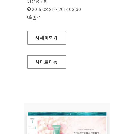
기관명 :
은평구청
인증기간 :
2016.03.31 ~ 2017.03.30
상태 :
만료
은평구청 홈페이지
자세히보기
사이트
이동