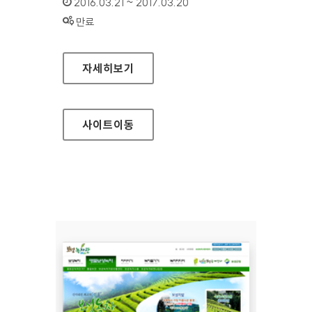
인증기간 :
2016.03.21 ~ 2017.03.20
상태 :
만료
연암대학교 홈페이지
자세히보기
사이트
이동