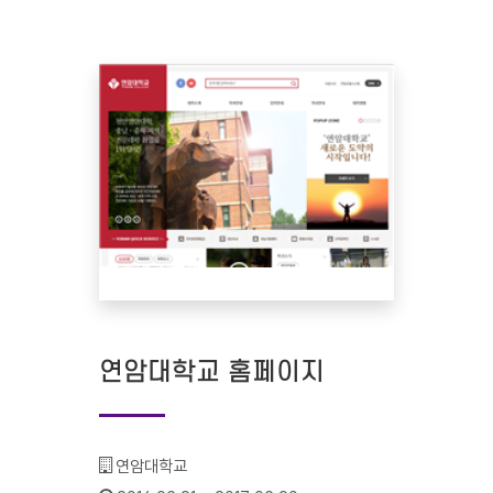
연암대학교 홈페이지
기관명 :
연암대학교