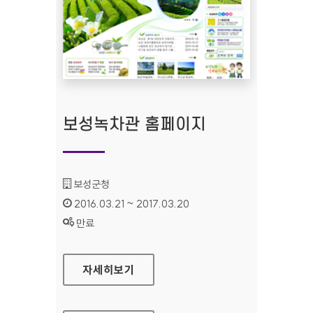
보성녹차관 홈페이지
기관명 :
보성군청
인증기간 :
2016.03.21 ~ 2017.03.20
상태 :
만료
보성녹차관 홈페이지
자세히보기