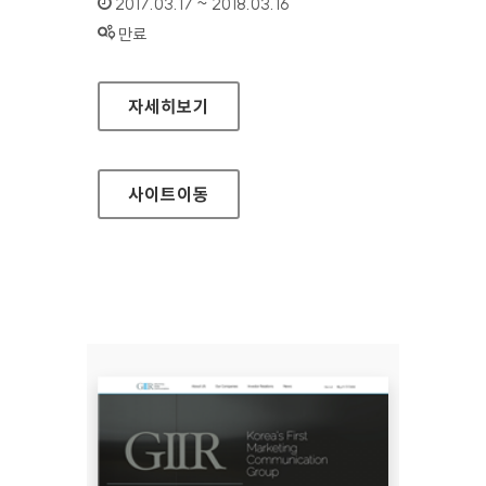
인증기간 :
2017.03.17 ~ 2018.03.16
상태 :
만료
동양생명 대표 홈페이지
자세히보기
사이트
이동