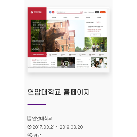
연암대학교 홈페이지
기관명 :
연암대학교
인증기간 :
2017.03.21 ~ 2018.03.20
상태 :
만료