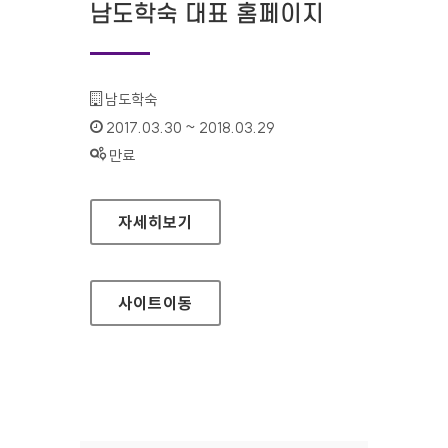
남도학숙 대표 홈페이지
기관명 :
남도학숙
인증기간 :
2017.03.30 ~ 2018.03.29
상태 :
만료
남도학숙 대표 홈페이지
자세히보기
사이트
이동