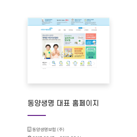
동양생명 대표 홈페이지
기관명 :
동양생명보험 (주)