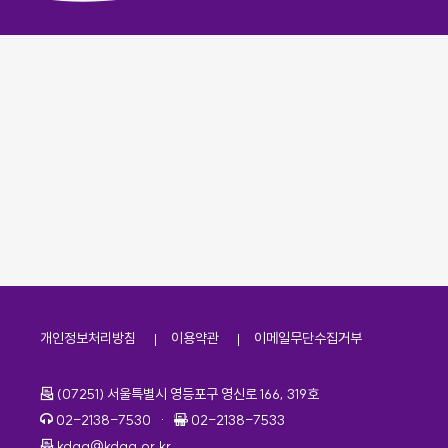
개인정보처리방침
이용약관
이메일무단수집거부
주소
(07251) 서울특별시 영등포구 영신로 166, 319호
전화번호
팩스번호
02-2138-7530
·
02-2138-7533
이메일
kdaa@kdaa.or.kr