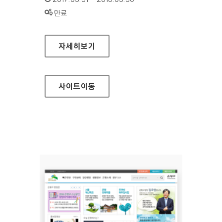
상태 :
만료
은평구 보건소 홈페이지
자세히보기
사이트
이동