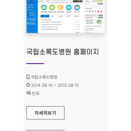
국립소록도병원 홈페이지
기관명 :
국립소록도병원
인증기간 :
2014.08.14 ~ 2015.08.13
상태 :
만료
국립소록도병원 홈페이지
자세히보기