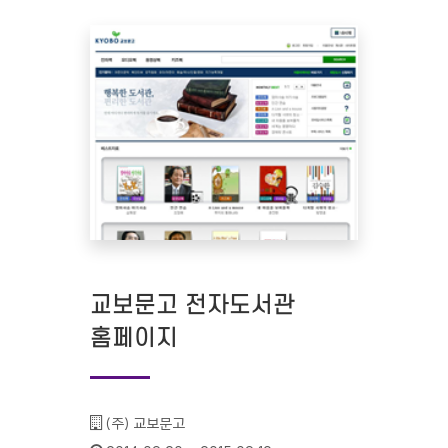
교보문고 전자도서관
홈페이지
기관명 :
(주) 교보문고