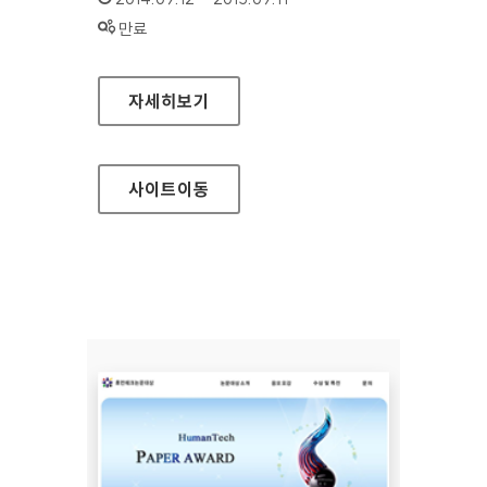
상태 :
만료
삼성전자 승마단 홈페이지
자세히보기
사이트
이동