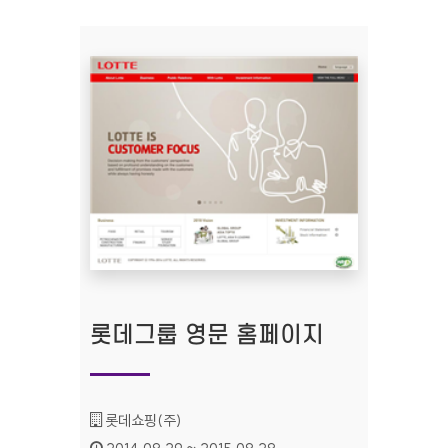
롯데그룹 영문 홈페이지
기관명 :
롯데쇼핑(주)
인증기간 :