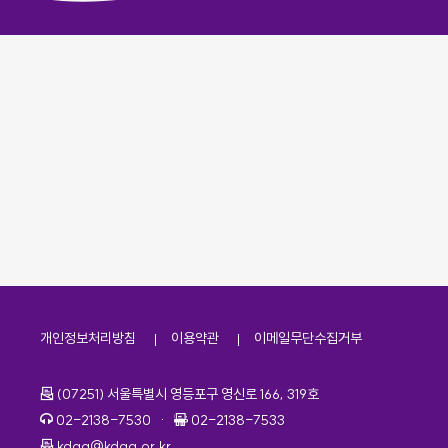
개인정보처리방침
이용약관
이메일무단수집거부
주소
(07251) 서울특별시 영등포구 영신로 166, 319호
전화번호
팩스번호
02-2138-7530
·
02-2138-7533
이메일
kdaa@kdaa.or.kr