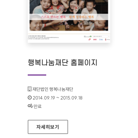
행복나눔재단 홈페이지
기관명 :
재단법인 행복나눔재단
인증기간 :
2014.09.19 ~ 2015.09.18
상태 :
만료
행복나눔재단 홈페이지
자세히보기