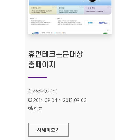
휴먼테크논문대상
홈페이지
기관명 :
삼성전자 (주)
인증기간 :
2014.09.04 ~ 2015.09.03
상태 :
만료
휴먼테크논문대상 홈페이지
자세히보기