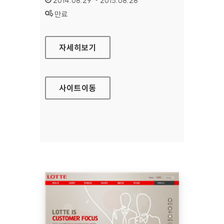
2014.08.29 ~ 2015.08.28
상태 :
만료
롯데그룹 영문 홈페이지
자세히보기
사이트
이동