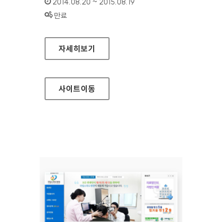
인증기간 :
2014.08.20 ~ 2015.08.19
상태 :
만료
교보문고 전자도서관 홈페이지
자세히보기
사이트
이동