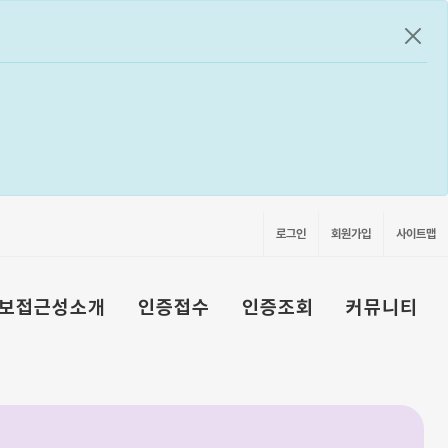
공지
로그인
회원가입
사이트맵
보접근성소개
인증접수
인증조회
커뮤니티