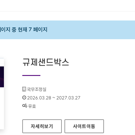
 페이지 중 현재 7 페이지
규제샌드박스
기관명 :
국무조정실
인증기간 :
2026.03.28 ~ 2027.03.27
상태 :
유효
규제샌드박스
자세히보기
사이트
이동