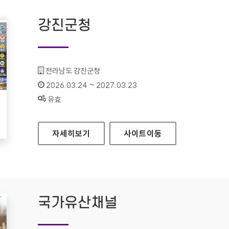
강진군청
기관명 :
전라남도 강진군청
인증기간 :
2026.03.24 ~ 2027.03.23
상태 :
유효
강진군청
자세히보기
사이트
이동
국가유산채널