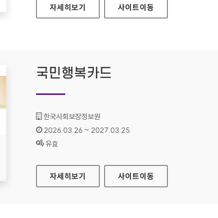
시각장애인업무지원시스템
자세히보기
사이트
이동
국민행복카드
기관명 :
한국사회보장정보원
인증기간 :
2026.03.26 ~ 2027.03.25
상태 :
유효
국민행복카드
자세히보기
사이트
이동