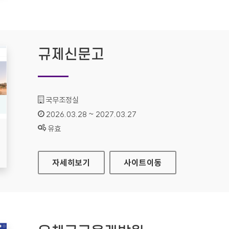
규제신문고
기관명 :
국무조정실
인증기간 :
2026.03.28 ~ 2027.03.27
상태 :
유효
규제신문고
자세히보기
사이트
이동