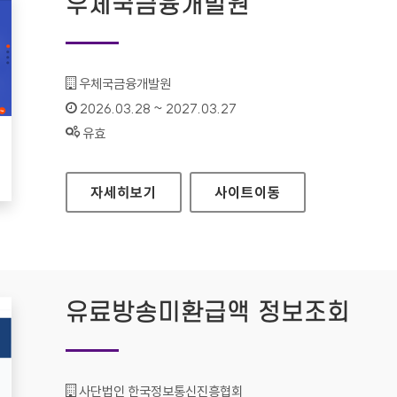
우체국금융개발원
기관명 :
우체국금융개발원
인증기간 :
2026.03.28 ~ 2027.03.27
상태 :
유효
우체국금융개발원
자세히보기
사이트
이동
유료방송미환급액 정보조회
기관명 :
사단법인 한국정보통신진흥협회