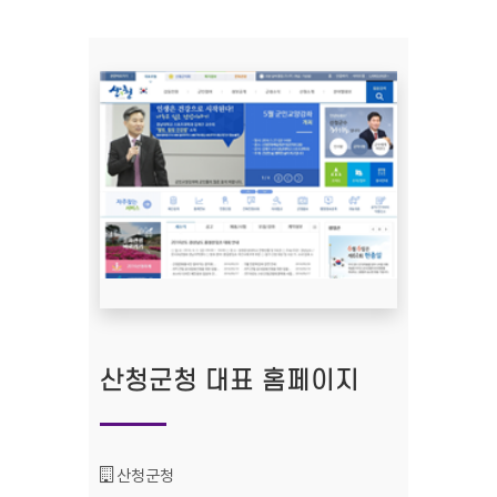
산청군청 대표 홈페이지
기관명 :
산청군청