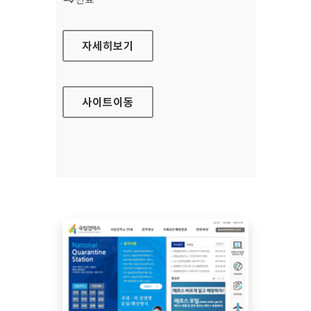
해외여행질병정보센터 대표 홈페이지
자세히보기
사이트
이동