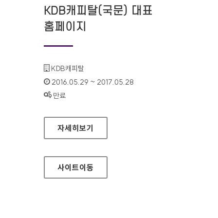
KDB캐피탈(국문) 대표
홈페이지
기관명 :
KDB캐피탈
인증기간 :
2016.05.29 ~ 2017.05.28
상태 :
만료
KDB캐피탈(국문) 대표 홈페이지
자세히보기
사이트
이동