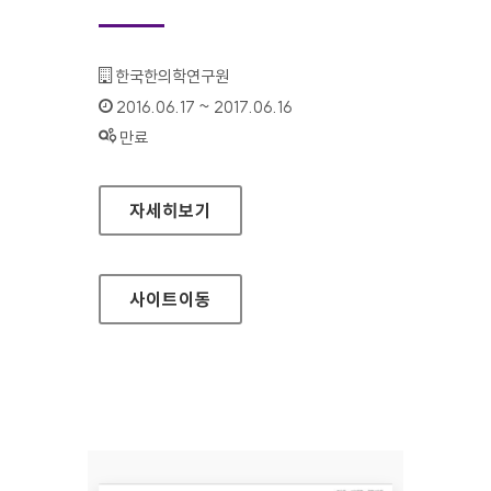
기관명 :
한국한의학연구원
인증기간 :
2016.06.17 ~ 2017.06.16
상태 :
만료
한국한의학연구원 통합정보은행
자세히보기
사이트
이동