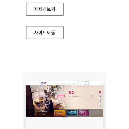
세종예술의전당
자세히보기
사이트
이동