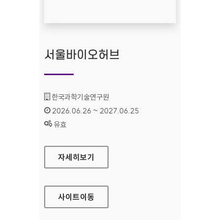
서울바이오허브
기관명 :
한국과학기술연구원
인증기간 :
2026.06.26 ~ 2027.06.25
상태 :
유효
서울바이오허브
자세히보기
사이트
이동