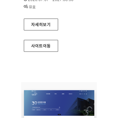
상태 :
유효
백제문화전당
자세히보기
사이트
이동