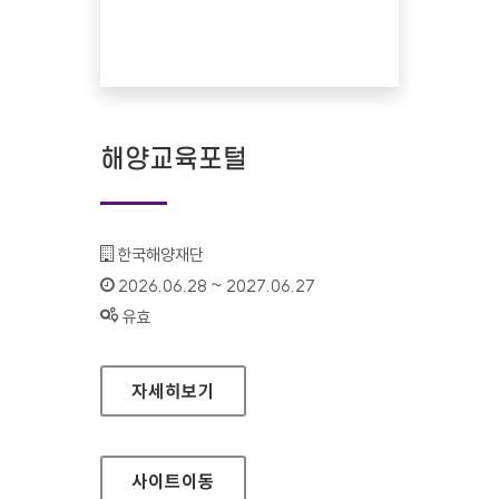
해양교육포털
기관명 :
한국해양재단
인증기간 :
2026.06.28 ~ 2027.06.27
상태 :
유효
해양교육포털
자세히보기
사이트
이동