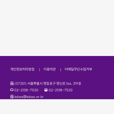
개인정보처리방침
이용약관
이메일무단수집거부
주소
(07251) 서울특별시 영등포구 영신로 166, 319호
전화번호
팩스번호
02-2138-7530
·
02-2138-7533
이메일
kdaa@kdaa.or.kr