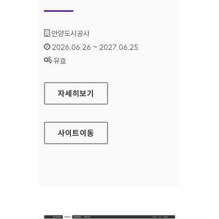
기관명 :
안양도시공사
인증기간 :
2026.06.26 ~ 2027.06.25
상태 :
유효
안양도시공사
자세히보기
사이트
이동