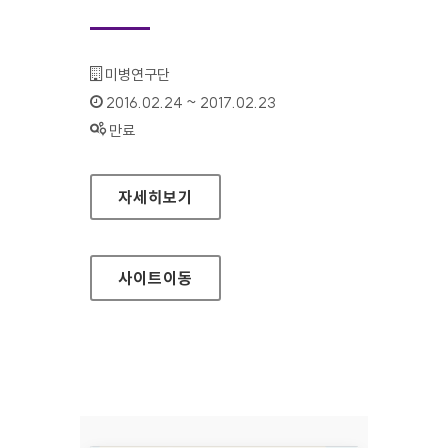
기관명 :
미병연구단
인증기간 :
2016.02.24 ~ 2017.02.23
상태 :
만료
미병연구단 홈페이지
자세히보기
사이트
이동