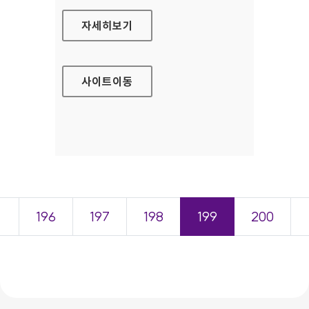
꿈드래 쇼핑몰 홈페이지
자세히보기
사이트
이동
＜
196
197
198
199
200