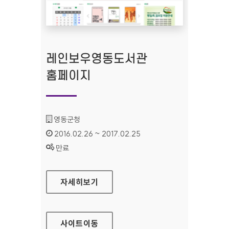
레인보우영동도서관
홈페이지
기관명 :
영동군청
인증기간 :
2016.02.26 ~ 2017.02.25
상태 :
만료
레인보우영동도서관 홈페이지
자세히보기
사이트
이동