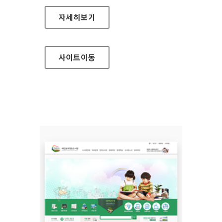
강원도강릉의료원 홈페이지
자세히보기
사이트
이동