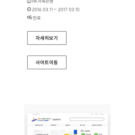
기관명 :
HK저축은행
인증기간 :
2016.03.11 ~ 2017.03.10
상태 :
만료
HK저축은행 대표 홈페이지
자세히보기
사이트
이동