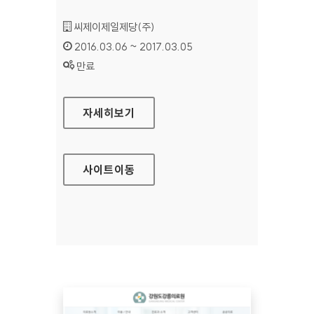
기관명 :
씨제이제일제당(주)
인증기간 :
2016.03.06 ~ 2017.03.05
상태 :
만료
CJ제일제당 홈페이지
자세히보기
사이트
이동