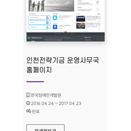
인천전략기금 운영사무국
홈페이지
기관명 :
한국장애인개발원
인증기간 :
2016.04.24 ~ 2017.04.23
상태 :
만료
인천전략기금 운영사무국 홈페이지
자세히보기