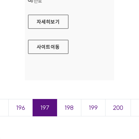
상태 :
만료
삼성전자 비즈니스 가이드라인 대표 홈페이지
자세히보기
사이트
이동
＜
196
197
198
199
200