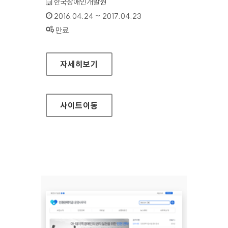
기관명 :
한국장애인개발원
인증기간 :
2016.04.24 ~ 2017.04.23
상태 :
만료
인천전략기금 운영사무국 영문 홈페이지
자세히보기
사이트
이동