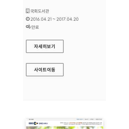
기관명 :
국회도서관
인증기간 :
2016.04.21 ~ 2017.04.20
상태 :
만료
국회도서관 대표 홈페이지
자세히보기
사이트
이동