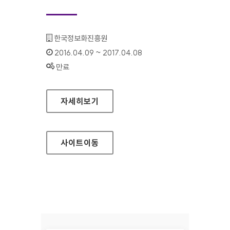
기관명 :
한국정보화진흥원
인증기간 :
2016.04.09 ~ 2017.04.08
상태 :
만료
웹접근성연구소 홈페이지
자세히보기
사이트
이동