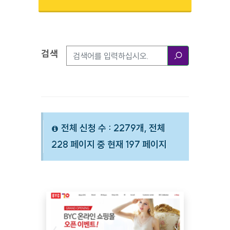
검색
검색옵션
검색
전체 신청 수 : 2279개, 전체
228 페이지 중 현재 197 페이지