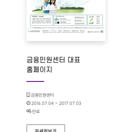
금융민원센터 대표
홈페이지
기관명 :
금융민원센터
인증기간 :
2016.07.04 ~ 2017.07.03
상태 :
만료
금융민원센터 대표 홈페이지
자세히보기