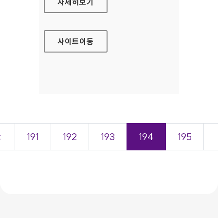
중소기업청 대표 홈페이지
자세히보기
사이트
이동
＜
191
192
193
194
195