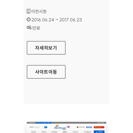
기관명 :
이천시청
인증기간 :
2016.06.24 ~ 2017.06.23
상태 :
만료
이천시청 대표 홈페이지
자세히보기
사이트
이동