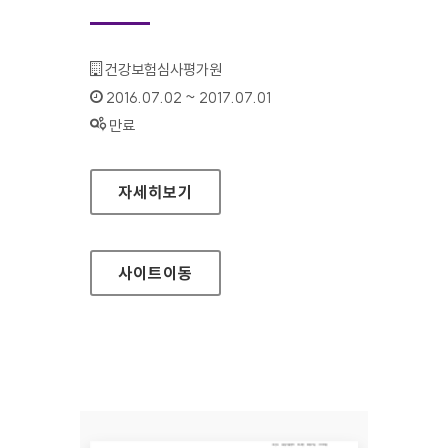
기관명 :
건강보험심사평가원
인증기간 :
2016.07.02 ~ 2017.07.01
상태 :
만료
의약품관리종합정보센터 대표 홈페이지
자세히보기
사이트
이동