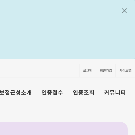
공지
로그인
회원가입
사이트맵
보접근성소개
인증접수
인증조회
커뮤니티