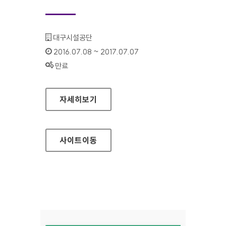
기관명 :
대구시설공단
인증기간 :
2016.07.08 ~ 2017.07.07
상태 :
만료
대구시설공단 이동지원센터 대표 홈페이지
자세히보기
사이트
이동