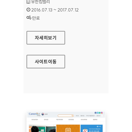
기관명 :
유한킴벌리
인증기간 :
2016.07.13 ~ 2017.07.12
상태 :
만료
유한킴벌리 통합브랜드 대표 홈페이지
자세히보기
사이트
이동