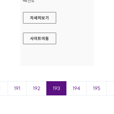
상태 :
만료
카디프손해보험 대표 홈페이지
자세히보기
사이트
이동
＜
191
192
193
194
195