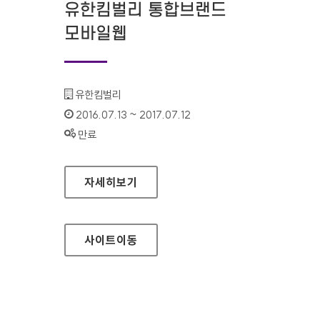
유한킴벌리 통합브랜드
모바일웹
기관명 :
유한킴벌리
인증기간 :
2016.07.13 ~ 2017.07.12
상태 :
만료
유한킴벌리 통합브랜드 모바일웹
자세히보기
사이트
이동