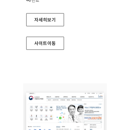
상태 :
만료
행복나눔재단 대표 홈페이지
자세히보기
사이트
이동