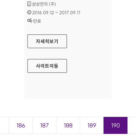
기관명 :
삼성전자 (주)
인증기간 :
2016.09.12 ~ 2017.09.11
상태 :
만료
삼성전자 승마단 대표 홈페이지
자세히보기
사이트
이동
＜
186
187
188
189
190