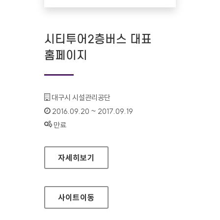
시티투어2층버스 대표
홈페이지
기관명 :
대구시 시설관리공단
인증기간 :
2016.09.20 ~ 2017.09.19
상태 :
만료
시티투어2층버스 대표 홈페이지
자세히보기
사이트
이동