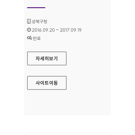
기관명 :
성북구청
인증기간 :
2016.09.20 ~ 2017.09.19
상태 :
만료
성북학습포털 대표 홈페이지
자세히보기
사이트
이동