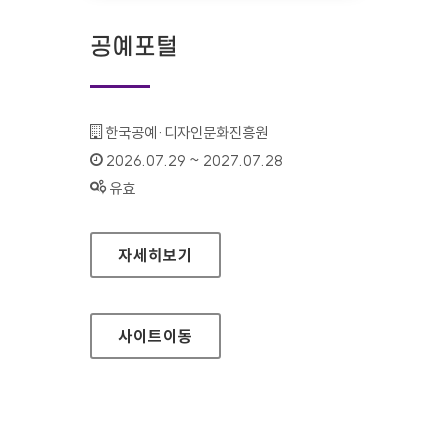
공예포털
기관명 :
한국공예·디자인문화진흥원
인증기간 :
2026.07.29 ~ 2027.07.28
상태 :
유효
공예포털
자세히보기
사이트
이동