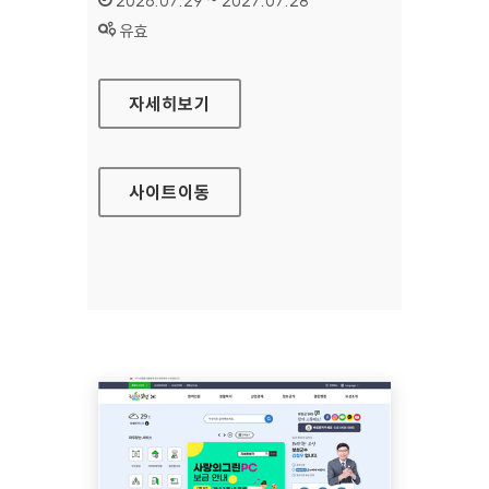
2026.07.29 ~ 2027.07.28
상태 :
유효
방송문화진흥회
자세히보기
사이트
이동