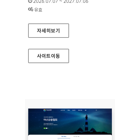
인증기간 :
2026.07.07 ~ 2027.07.06
상태 :
유효
여신금융협회 소비자지원센터
자세히보기
사이트
이동