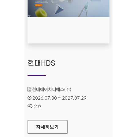
현대HDS
기관명 :
현대에이치디에스(주)
인증기간 :
2026.07.30 ~ 2027.07.29
상태 :
유효
현대HDS
자세히보기