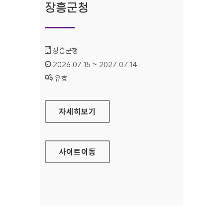
장흥군청
기관명 :
장흥군청
인증기간 :
2026.07.15 ~ 2027.07.14
상태 :
유효
장흥군청
자세히보기
사이트
이동