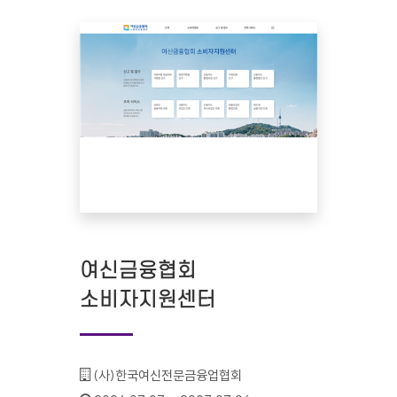
여신금융협회
소비자지원센터
기관명 :
(사)한국여신전문금융업협회