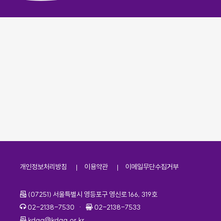
개인정보처리방침
이용약관
이메일무단수집거부
주소
(07251) 서울특별시 영등포구 영신로 166, 319호
전화번호
팩스번호
02-2138-7530
·
02-2138-7533
이메일
kdaa@kdaa.or.kr