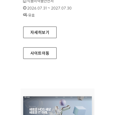
기관명 :
식품의약품안전처
인증기간 :
2026.07.31 ~ 2027.07.30
상태 :
유효
식품안전나라
자세히보기
사이트
이동