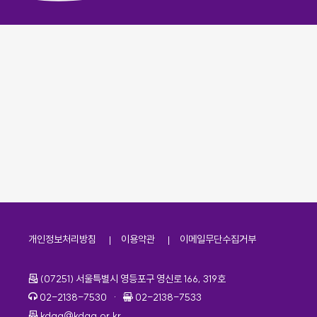
개인정보처리방침
이용약관
이메일무단수집거부
주소
(07251) 서울특별시 영등포구 영신로 166, 319호
전화번호
팩스번호
02-2138-7530
·
02-2138-7533
이메일
kdaa@kdaa.or.kr