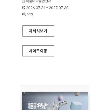
기관명 :
식품의약품안전처
인증기간 :
2026.07.31 ~ 2027.07.30
상태 :
유효
식품안전나라
자세히보기
사이트
이동