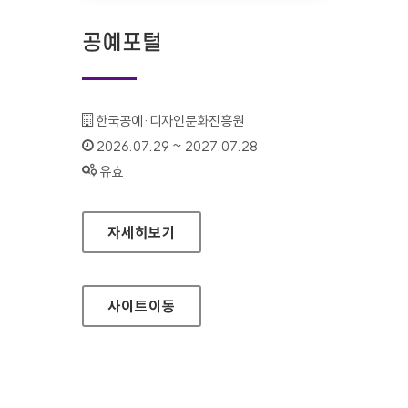
공예포털
기관명 :
한국공예·디자인문화진흥원
인증기간 :
2026.07.29 ~ 2027.07.28
상태 :
유효
공예포털
자세히보기
사이트
이동