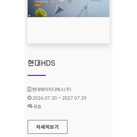
현대HDS
기관명 :
현대에이치디에스(주)
인증기간 :
2026.07.30 ~ 2027.07.29
상태 :
유효
현대HDS
자세히보기