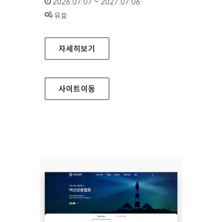
인증기간 :
2026.07.07 ~ 2027.07.06
상태 :
유효
여신금융협회 소비자지원센터
자세히보기
사이트
이동