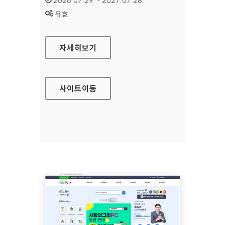
2026.07.29 ~ 2027.07.28
상태 :
유효
방송문화진흥회
자세히보기
사이트
이동