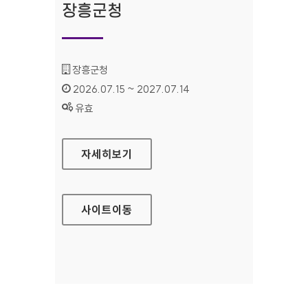
장흥군청
기관명 :
장흥군청
인증기간 :
2026.07.15 ~ 2027.07.14
상태 :
유효
장흥군청
자세히보기
사이트
이동