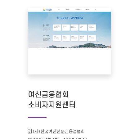
여신금융협회
소비자지원센터
기관명 :
(사)한국여신전문금융업협회