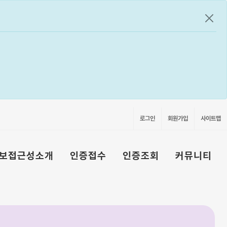
공지
로그인
회원가입
사이트맵
보접근성소개
인증접수
인증조회
커뮤니티