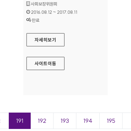
기관명 :
사회보장위원회
인증기간 :
2016.08.12 ~ 2017.08.11
상태 :
만료
사회보장위원회 국문 홈페이지
자세히보기
사이트
이동
＜
191
192
193
194
195