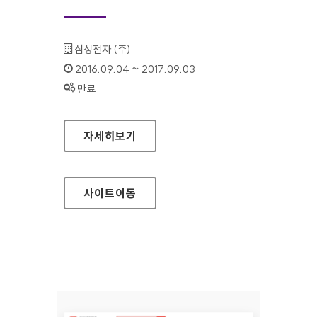
기관명 :
삼성전자 (주)
인증기간 :
2016.09.04 ~ 2017.09.03
상태 :
만료
휴먼테크논문대상 대표 홈페이지
자세히보기
사이트
이동