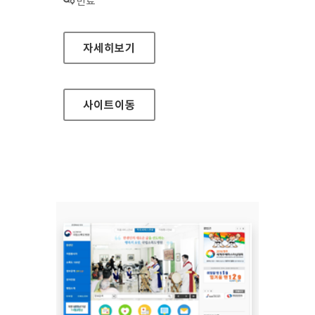
상태 :
만료
국립재활원 대표 홈페이지
자세히보기
사이트
이동