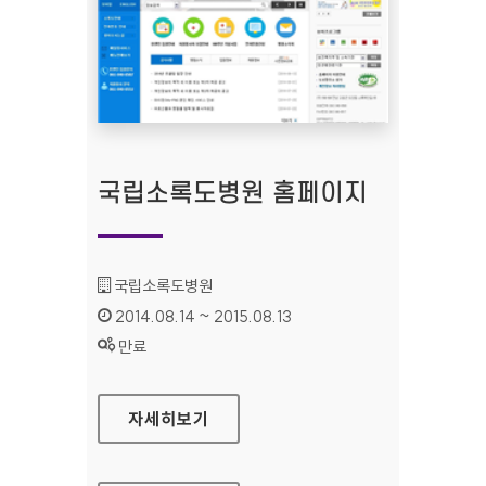
국립소록도병원 홈페이지
기관명 :
국립소록도병원
인증기간 :
2014.08.14 ~ 2015.08.13
상태 :
만료
국립소록도병원 홈페이지
자세히보기