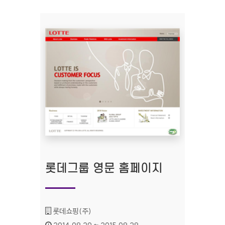
롯데그룹 영문 홈페이지
기관명 :
롯데쇼핑(주)
인증기간 :