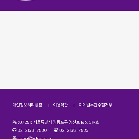
개인정보처리방침
이용약관
이메일무단수집거부
주소
(07251) 서울특별시 영등포구 영신로 166, 319호
전화번호
팩스번호
02-2138-7530
·
02-2138-7533
이메일
kdaa@kdaa.or.kr