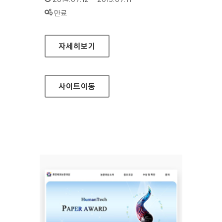
상태 :
만료
삼성전자 승마단 홈페이지
자세히보기
사이트
이동