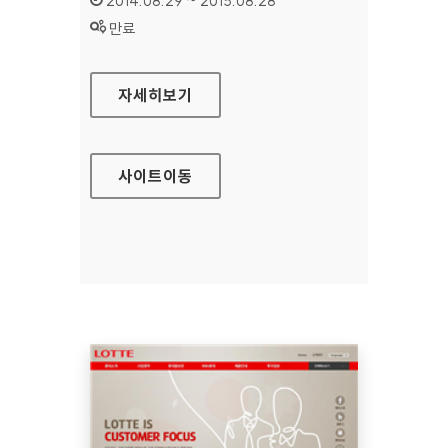
2014.08.29 ~ 2015.08.28
상태 :
만료
롯데그룹 영문 홈페이지
자세히보기
사이트
이동