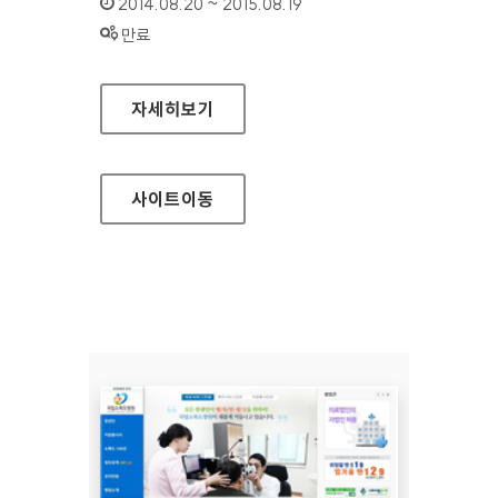
인증기간 :
2014.08.20 ~ 2015.08.19
상태 :
만료
교보문고 전자도서관 홈페이지
자세히보기
사이트
이동