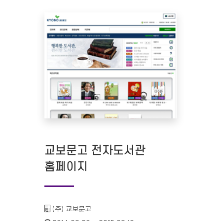
교보문고 전자도서관
홈페이지
기관명 :
(주) 교보문고