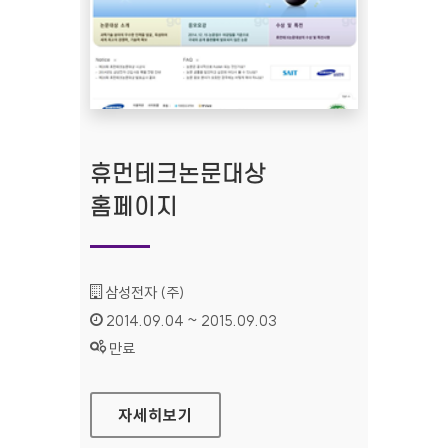
휴먼테크논문대상
홈페이지
기관명 :
삼성전자 (주)
인증기간 :
2014.09.04 ~ 2015.09.03
상태 :
만료
휴먼테크논문대상 홈페이지
자세히보기