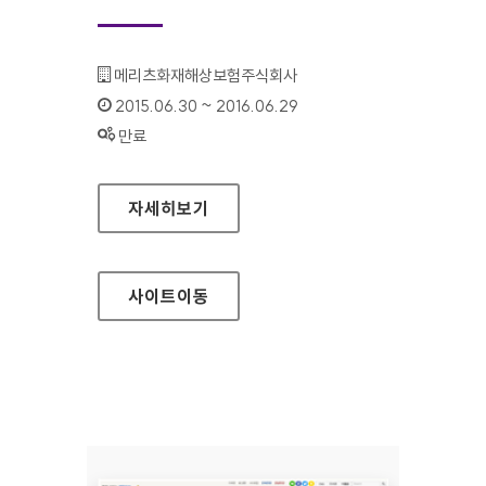
기관명 :
메리츠화재해상보험주식회사
인증기간 :
2015.06.30 ~ 2016.06.29
상태 :
만료
메리츠화재 다이렉트몰 홈페이지
자세히보기
사이트
이동