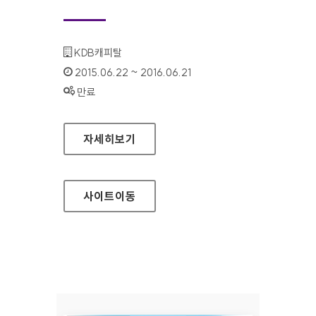
기관명 :
KDB캐피탈
인증기간 :
2015.06.22 ~ 2016.06.21
상태 :
만료
KDB캐피탈 신용카드(기업) 홈페이지
자세히보기
사이트
이동