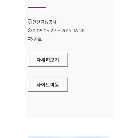
기관명 :
인천교통공사
인증기간 :
2015.06.29 ~ 2016.06.28
상태 :
만료
인천 장애인콜택시 홈페이지
자세히보기
사이트
이동