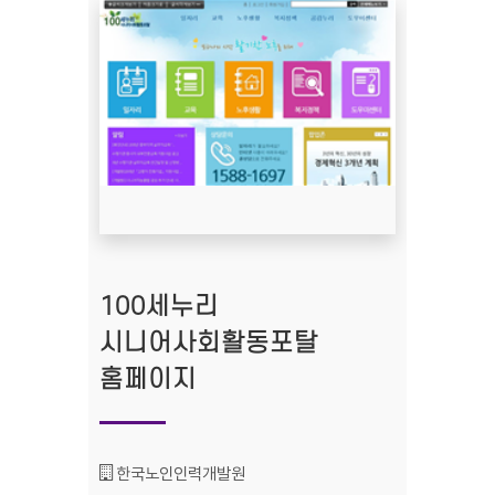
100세누리
시니어사회활동포탈
홈페이지
기관명 :
한국노인인력개발원