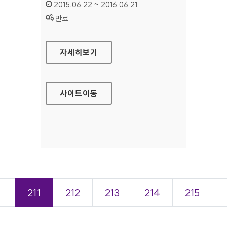
인증기간 :
2015.06.22 ~ 2016.06.21
상태 :
만료
100세누리 시니어사회활동포탈 홈페이지
자세히보기
사이트
이동
＜
211
212
213
214
215