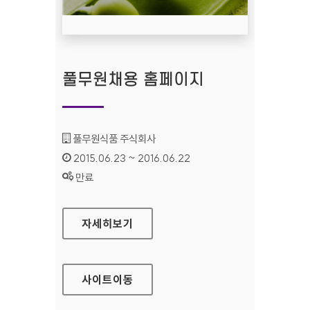
풀무원채용 홈페이지
기관명 :
풀무원식품 주식회사
인증기간 :
2015.06.23 ~ 2016.06.22
상태 :
만료
풀무원채용 홈페이지
자세히보기
사이트
이동