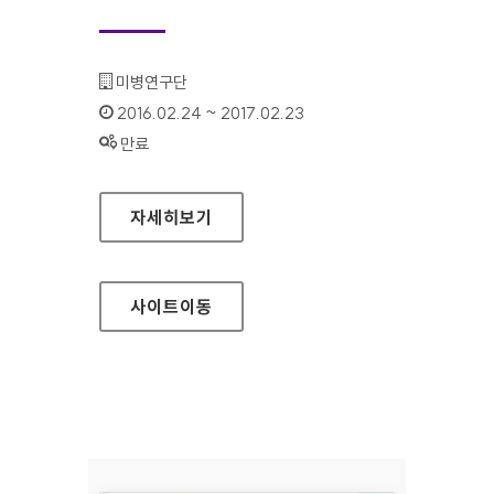
기관명 :
미병연구단
인증기간 :
2016.02.24 ~ 2017.02.23
상태 :
만료
미병연구단 홈페이지
자세히보기
사이트
이동