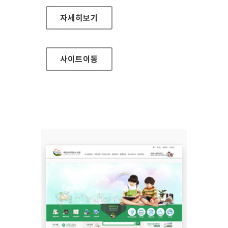
강원도강릉의료원 홈페이지
자세히보기
사이트
이동