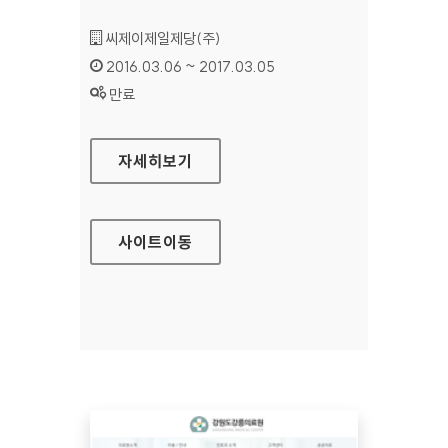
기관명 :
씨제이제일제당(주)
인증기간 :
2016.03.06 ~ 2017.03.05
상태 :
만료
CJ제일제당 홈페이지
자세히보기
사이트
이동