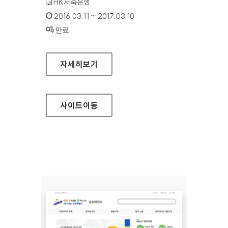
기관명 :
HK저축은행
인증기간 :
2016.03.11 ~ 2017.03.10
상태 :
만료
HK저축은행 대표 홈페이지
자세히보기
사이트
이동