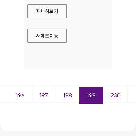
꿈드래 쇼핑몰 홈페이지
자세히보기
사이트
이동
＜
196
197
198
199
200