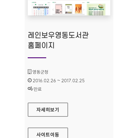
레인보우영동도서관
홈페이지
기관명 :
영동군청
인증기간 :
2016.02.26 ~ 2017.02.25
상태 :
만료
레인보우영동도서관 홈페이지
자세히보기
사이트
이동