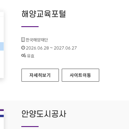
해양교육포털
기관명 :
한국해양재단
인증기간 :
2026.06.28 ~ 2027.06.27
상태 :
유효
해양교육포털
자세히보기
사이트
이동
안양도시공사