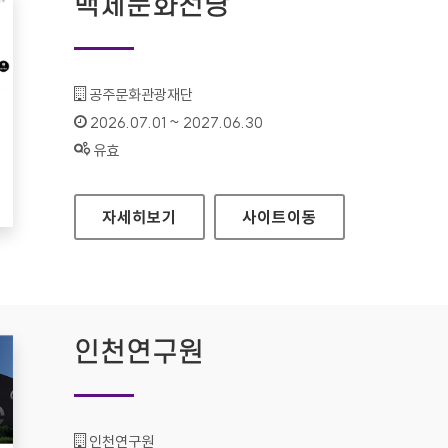
백제문화전당
기관명 :
공주문화관광재단
인증기간 :
2026.07.01 ~ 2027.06.30
상태 :
유효
백제문화전당
자세히보기
사이트
이동
인천연구원
기관명 :
인천연구원