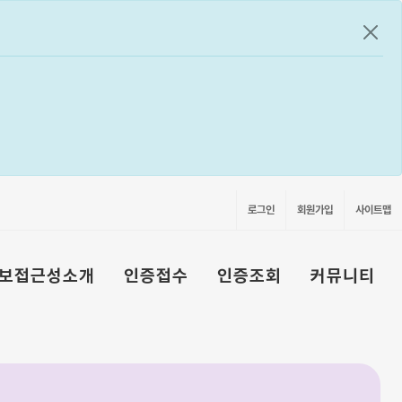
공지
로그인
회원가입
사이트맵
보접근성소개
인증접수
인증조회
커뮤니티