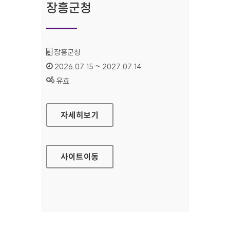
장흥군청
기관명 :
장흥군청
인증기간 :
2026.07.15 ~ 2027.07.14
상태 :
유효
장흥군청
자세히보기
사이트
이동