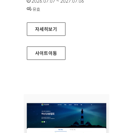
인증기간 :
2026.07.07 ~ 2027.07.06
상태 :
유효
여신금융협회 소비자지원센터
자세히보기
사이트
이동