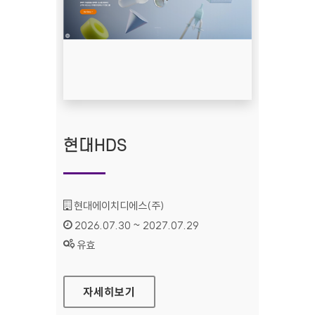
현대HDS
기관명 :
현대에이치디에스(주)
인증기간 :
2026.07.30 ~ 2027.07.29
상태 :
유효
현대HDS
자세히보기