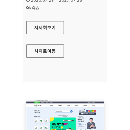
2026.07.29 ~ 2027.07.28
상태 :
유효
방송문화진흥회
자세히보기
사이트
이동