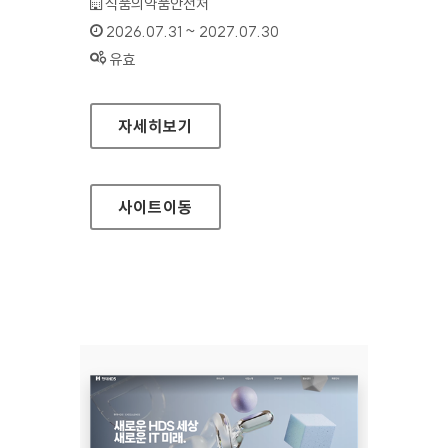
기관명 :
식품의약품안전처
인증기간 :
2026.07.31 ~ 2027.07.30
상태 :
유효
식품안전나라
자세히보기
사이트
이동