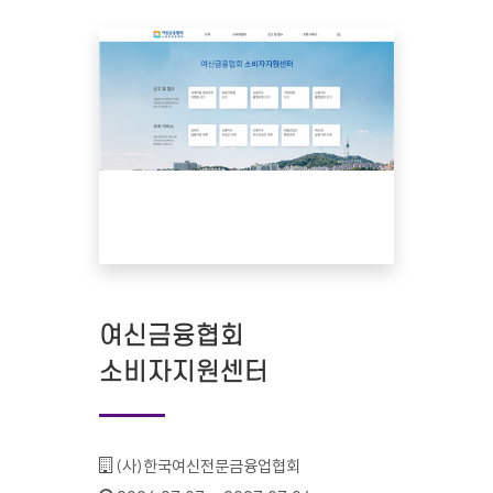
여신금융협회
소비자지원센터
기관명 :
(사)한국여신전문금융업협회