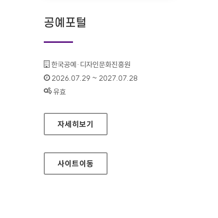
공예포털
기관명 :
한국공예·디자인문화진흥원
인증기간 :
2026.07.29 ~ 2027.07.28
상태 :
유효
공예포털
자세히보기
사이트
이동