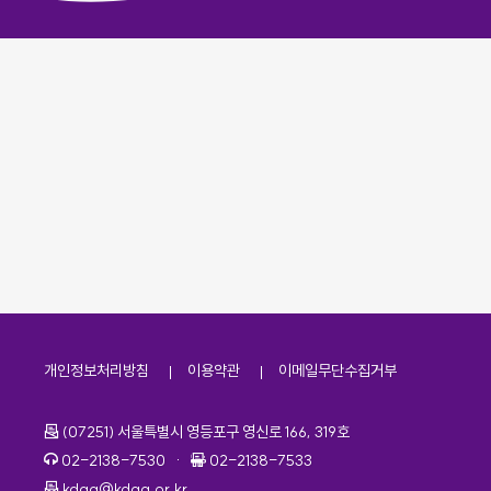
개인정보처리방침
이용약관
이메일무단수집거부
주소
(07251) 서울특별시 영등포구 영신로 166, 319호
전화번호
팩스번호
02-2138-7530
·
02-2138-7533
이메일
kdaa@kdaa.or.kr