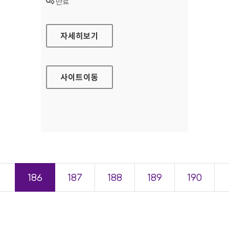
상태 :
만료
경상남도거제교육지원청 대표 홈페이지
자세히보기
사이트
이동
＜
186
187
188
189
190