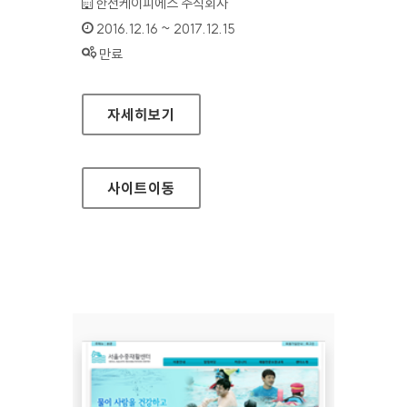
기관명 :
한전케이피에스 주식회사
인증기간 :
2016.12.16 ~ 2017.12.15
상태 :
만료
한전KPS 대표 홈페이지
자세히보기
사이트
이동