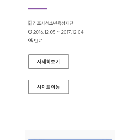
기관명 :
김포시청소년육성재단
인증기간 :
2016.12.05 ~ 2017.12.04
상태 :
만료
김포시청소년육성재단 대표 홈페이지
자세히보기
사이트
이동