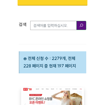
검색
검색옵션
검색
전체 신청 수 : 2279개, 전체
228 페이지 중 현재 197 페이지