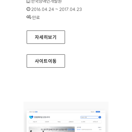
기관명 :
한국장애인개발원
인증기간 :
2016.04.24 ~ 2017.04.23
상태 :
만료
인천전략기금 운영사무국 영문 홈페이지
자세히보기
사이트
이동