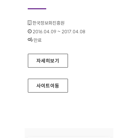
기관명 :
한국정보화진흥원
인증기간 :
2016.04.09 ~ 2017.04.08
상태 :
만료
웹접근성연구소 홈페이지
자세히보기
사이트
이동