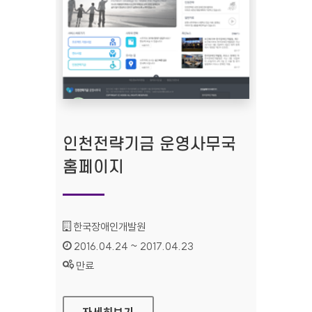
인천전략기금 운영사무국
홈페이지
기관명 :
한국장애인개발원
인증기간 :
2016.04.24 ~ 2017.04.23
상태 :
만료
인천전략기금 운영사무국 홈페이지
자세히보기