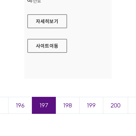
상태 :
만료
삼성전자 비즈니스 가이드라인 대표 홈페이지
자세히보기
사이트
이동
＜
196
197
198
199
200