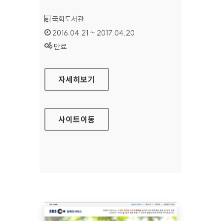
기관명 :
국회도서관
인증기간 :
2016.04.21 ~ 2017.04.20
상태 :
만료
국회도서관 대표 홈페이지
자세히보기
사이트
이동