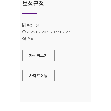
보성군청
기관명 :
보성군청
인증기간 :
2026.07.28 ~ 2027.07.27
상태 :
유효
보성군청
자세히보기
사이트
이동