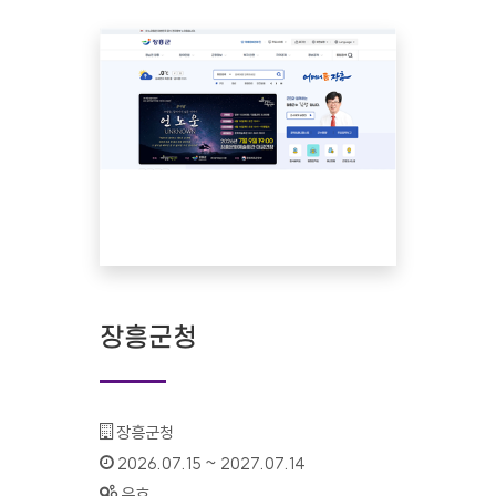
장흥군청
기관명 :
장흥군청
인증기간 :
2026.07.15 ~ 2027.07.14
상태 :
유효