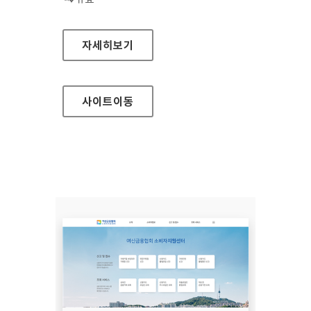
장흥군청
자세히보기
사이트
이동