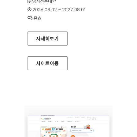
기관명 :
명지전문대학
인증기간 :
2026.08.02 ~ 2027.08.01
상태 :
유효
명지전문대학
자세히보기
사이트
이동