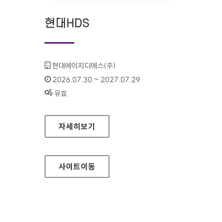
현대HDS
기관명 :
현대에이치디에스(주)
인증기간 :
2026.07.30 ~ 2027.07.29
상태 :
유효
현대HDS
자세히보기
사이트
이동