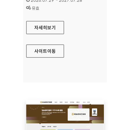
2026.07.29 ~ 2027.07.28
상태 :
유효
공예포털
자세히보기
사이트
이동