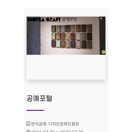
공예포털
기관명 :
한국공예·디자인문화진흥원
인증기간 :