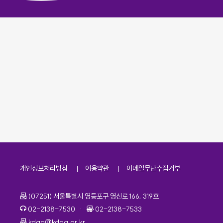
개인정보처리방침
이용약관
이메일무단수집거부
주소
(07251) 서울특별시 영등포구 영신로 166, 319호
전화번호
팩스번호
02-2138-7530
·
02-2138-7533
이메일
kdaa@kdaa.or.kr