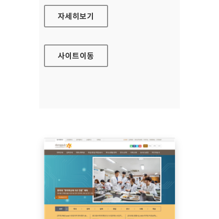
부산광역시시각장애인복지관 대표 홈페이지
자세히보기
사이트
이동