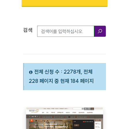
검색
검색옵션
검색
전체 신청 수 : 2278개, 전체
228 페이지 중 현재 184 페이지