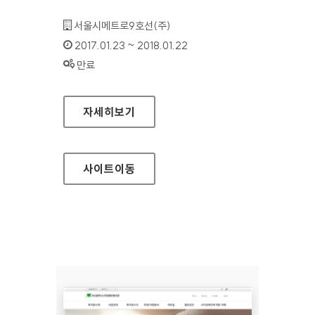
기관명 :
서울시메트로9호선(주)​
인증기간 :
2017.01.23 ~ 2018.01.22
상태 :
만료
서울시 도시철도9호선 홈페이지
자세히보기
사이트
이동