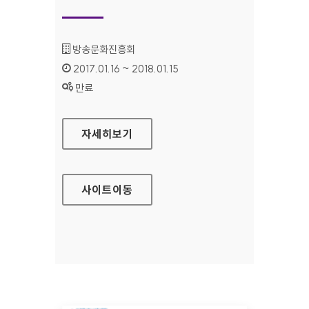
기관명 :
방송문화진흥회
인증기간 :
2017.01.16 ~ 2018.01.15
상태 :
만료
방송문화진흥회 대표 홈페이지
자세히보기
사이트
이동