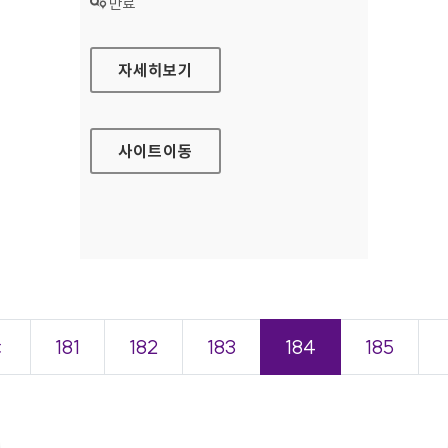
상태 :
만료
나주시청 대표 홈페이지
자세히보기
사이트
이동
＜
181
182
183
184
185