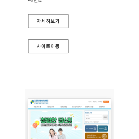
상태 :
만료
김포시청소년수련원 홈페이지
자세히보기
사이트
이동