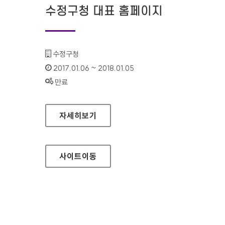
수정구청 대표 홈페이지
기관명 :
수정구청
인증기간 :
2017.01.06 ~ 2018.01.05
상태 :
만료
수정구청 대표 홈페이지
자세히보기
사이트
이동