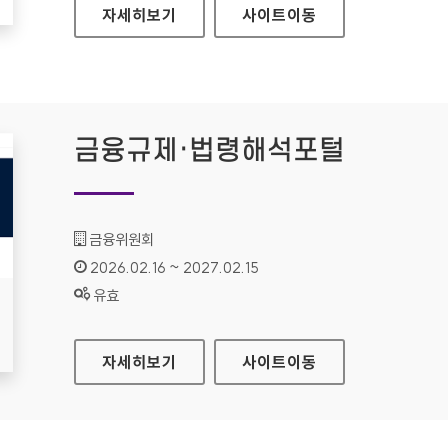
법제처 대표
자세히보기
사이트
이동
금융규제·법령해석포털
기관명 :
금융위원회
인증기간 :
2026.02.16 ~ 2027.02.15
상태 :
유효
금융규제·법령해석포털
자세히보기
사이트
이동