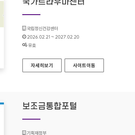
국가트라우마센터
기관명 :
국립정신건강센터
인증기간 :
2026.02.21 ~ 2027.02.20
상태 :
유효
국가트라우마센터
자세히보기
사이트
이동
보조금통합포털
기관명 :
기획재정부