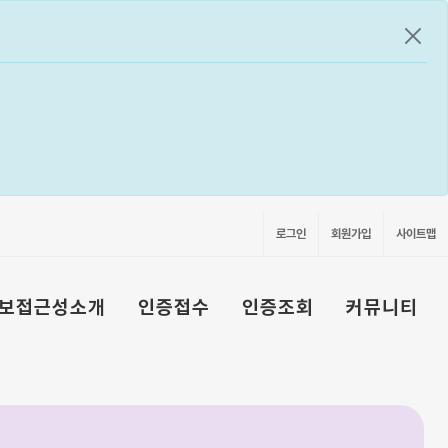
공지
로그인
회원가입
사이트맵
보접근성소개
인증접수
인증조회
커뮤니티