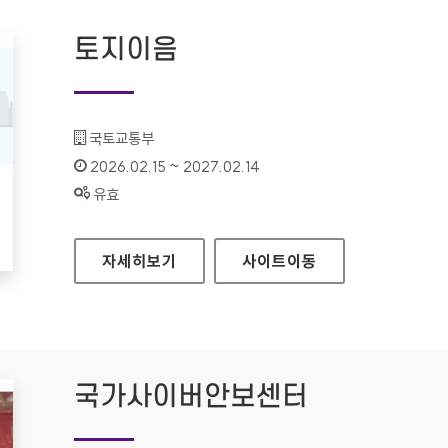
토지이음
기관명 :
국토교통부
인증기간 :
2026.02.15 ~ 2027.02.14
상태 :
유효
토지이음
자세히보기
사이트
이동
국가사이버안보센터