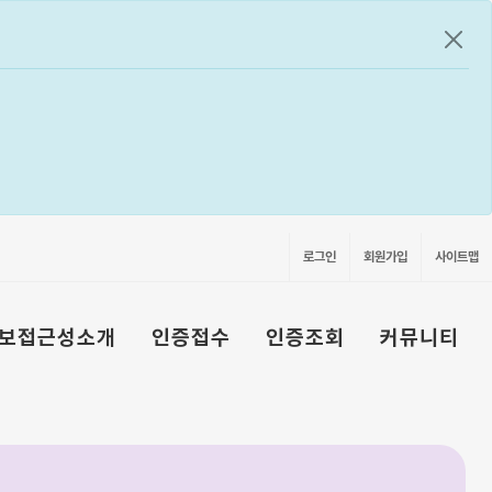
공지
로그인
회원가입
사이트맵
보접근성소개
인증접수
인증조회
커뮤니티