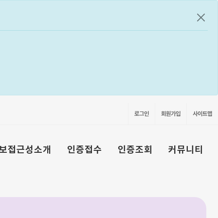
공지
로그인
회원가입
사이트맵
보접근성소개
인증접수
인증조회
커뮤니티