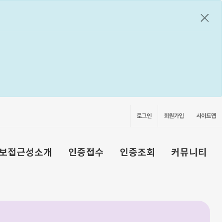
공지
로그인
회원가입
사이트맵
보접근성소개
인증접수
인증조회
커뮤니티