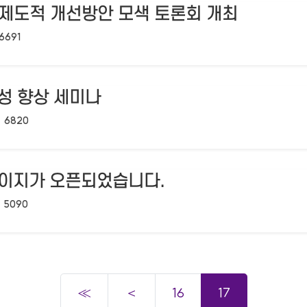
․ 제도적 개선방안 모색 토론회 개최
조회수:
6691
의성 향상 세미나
조회수:
6820
이지가 오픈되었습니다.
조회수:
5090
≪
＜
16
17