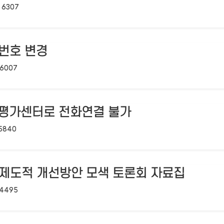
조회수:
6307
번호 변경
조회수:
6007
성평가센터로 전화연결 불가
조회수:
5840
․ 제도적 개선방안 모색 토론회 자료집
조회수:
4495