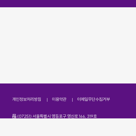
개인정보처리방침
이용약관
이메일무단수집거부
주소
(07251) 서울특별시 영등포구 영신로 166, 319호
전화번호
팩스번호
02-2138-7530
·
02-2138-7533
이메일
kdaa@kdaa.or.kr