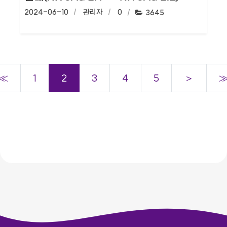
작성일:
2024-06-10
작성자:
관리자
댓글수:
0
조회수:
3645
≪
1
2
3
4
5
＞