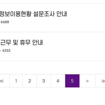
인 정보이용현황 설문조사 안내
조회수:
4688
축근무 및 휴무 안내
조회수:
4353
≪
1
2
3
4
5
＞