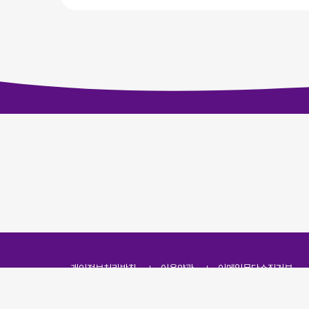
개인정보처리방침
이용약관
이메일무단수집거부
주소
(07251) 서울특별시 영등포구 영신로 166, 319호