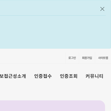
공지
로그인
회원가입
사이트맵
보접근성소개
인증접수
인증조회
커뮤니티