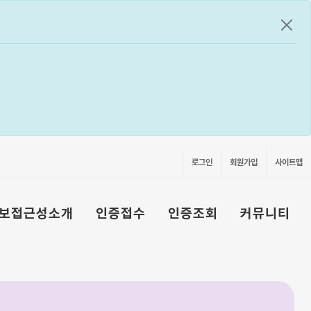
공지
로그인
회원가입
사이트맵
보접근성소개
인증접수
인증조회
커뮤니티