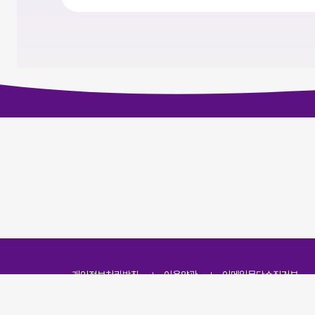
개인정보처리방침
이용약관
이메일무단수집거부
주소
(07251) 서울특별시 영등포구 영신로 166, 319호