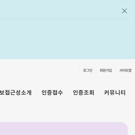
공지
로그인
회원가입
사이트맵
보접근성소개
인증접수
인증조회
커뮤니티