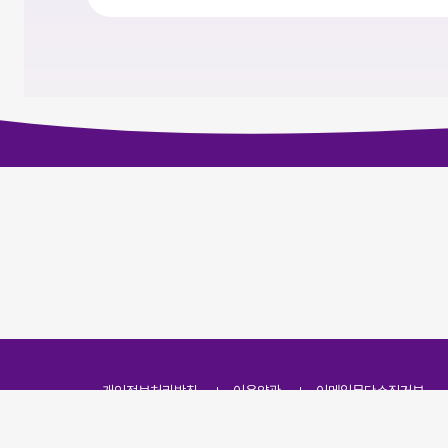
개인정보처리방침
이용약관
이메일무단수집거부
주소
(07251) 서울특별시 영등포구 영신로 166, 319호