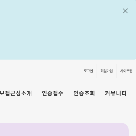
공지
로그인
회원가입
사이트맵
보접근성소개
인증접수
인증조회
커뮤니티