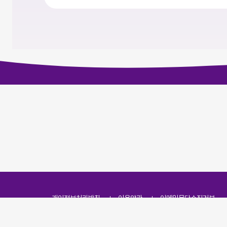
개인정보처리방침
이용약관
이메일무단수집거부
주소
(07251) 서울특별시 영등포구 영신로 166, 319호