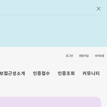
공지
로그인
회원가입
사이트맵
보접근성소개
인증접수
인증조회
커뮤니티