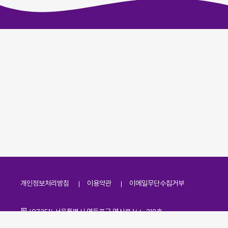
개인정보처리방침
이용약관
이메일무단수집거부
주소
(07251) 서울특별시 영등포구 영신로 166, 319호
전화번호
팩스번호
02-2138-7530
·
02-2138-7533