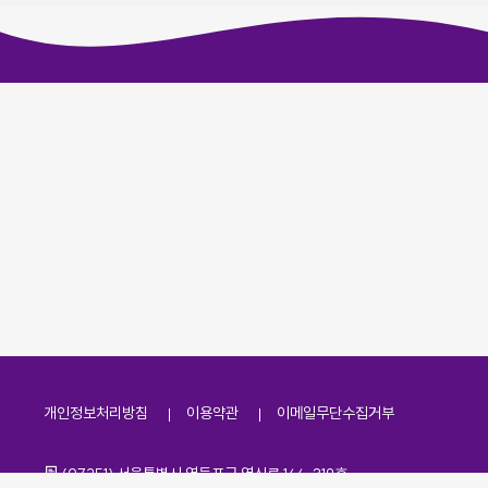
개인정보처리방침
이용약관
이메일무단수집거부
주소
(07251) 서울특별시 영등포구 영신로 166, 319호