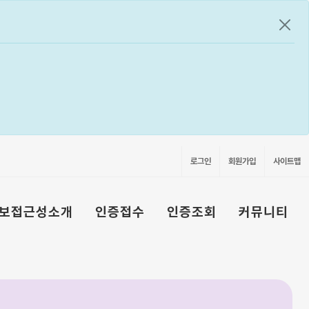
공지
로그인
회원가입
사이트맵
보접근성소개
인증접수
인증조회
커뮤니티