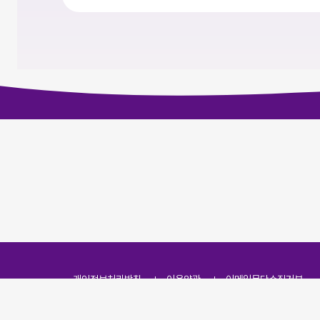
개인정보처리방침
이용약관
이메일무단수집거부
주소
(07251) 서울특별시 영등포구 영신로 166, 319호