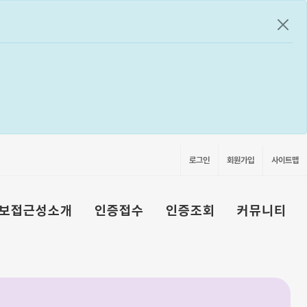
공지
로그인
회원가입
사이트맵
보접근성소개
인증접수
인증조회
커뮤니티