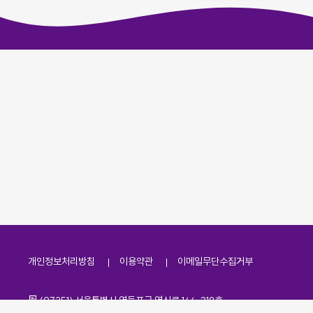
개인정보처리방침
이용약관
이메일무단수집거부
주소
(07251) 서울특별시 영등포구 영신로 166, 319호