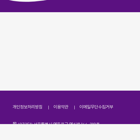
개인정보처리방침
이용약관
이메일무단수집거부
주소
(07251) 서울특별시 영등포구 영신로 166, 319호
전화번호
팩스번호
02-2138-7530
·
02-2138-7533