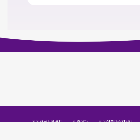
개인정보처리방침
이용약관
이메일무단수집거부
주소
(07251) 서울특별시 영등포구 영신로 166, 319호