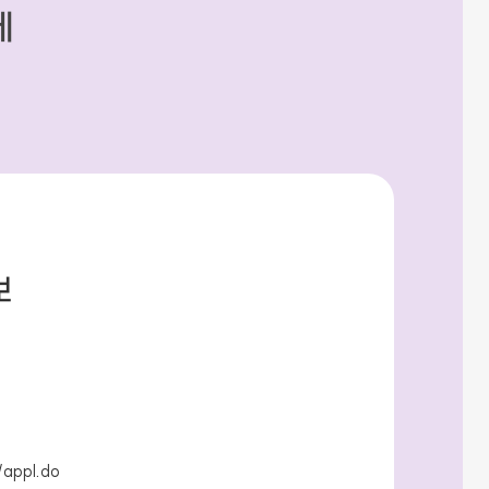
세
보
/appl.do