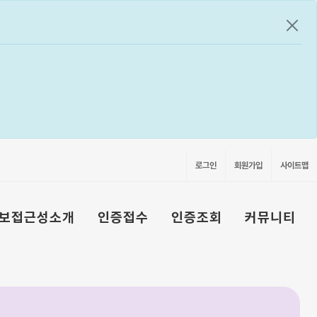
공지
로그인
회원가입
사이트맵
보접근성소개
인증접수
인증조회
커뮤니티